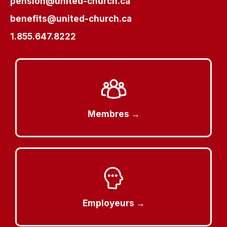
pension@united-church.ca
benefits@united-church.ca
1.855.647.8222
Membres →
Employeurs →