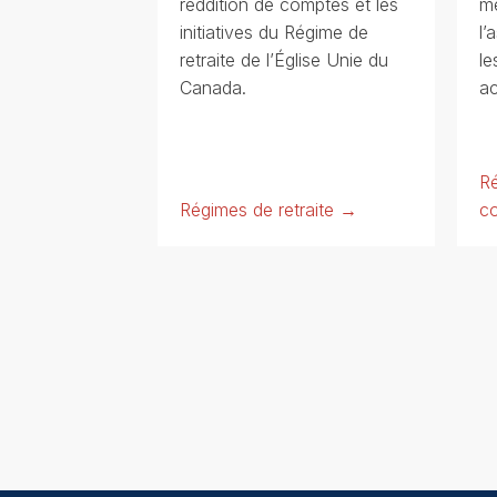
reddition de comptes et les
mé
initiatives du Régime de
l’
retraite de l’Église Unie du
le
Canada.
ac
R
Régimes de retraite →
co