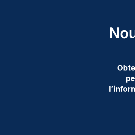
Nou
Obte
pe
l’info