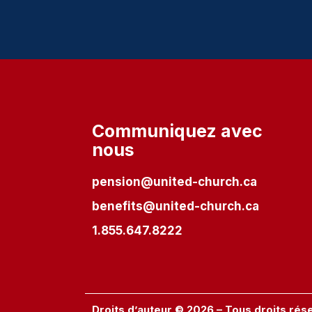
Communiquez avec
nous
pension@united-church.ca
benefits@united-church.ca
1.855.647.8222
Droits d’auteur © 2026 – Tous droits rés