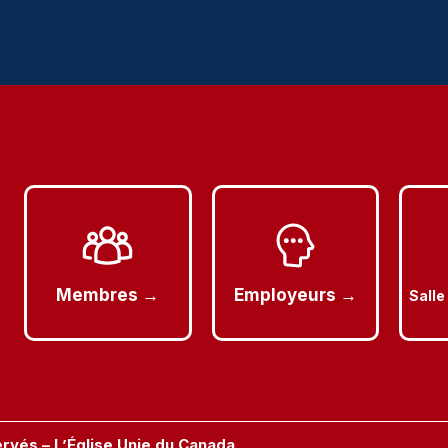
Membres →
Employeurs →
Salle
ervés – L’Église Unie du Canada