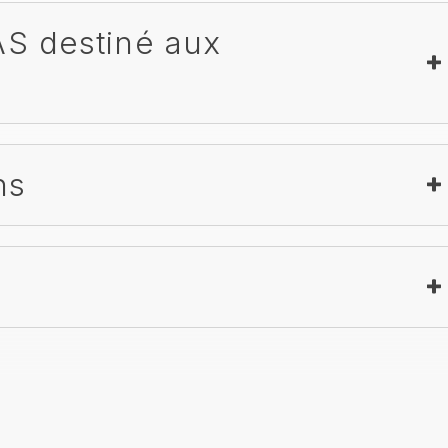
AS destiné aux
ns