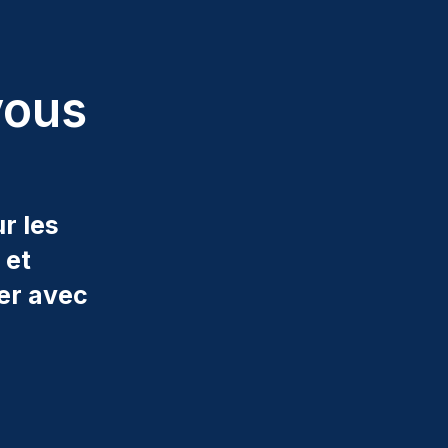
vous
r les
 et
er avec