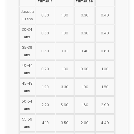
fumeur
fumeuse
Jusqu’à
0.50
1.00
0.30
0.40
30 ans
30-34
0.50
1.00
0.30
0.40
ans
35-39
0.50
1.10
0.40
0.60
ans
40-44
0.70
1.80
0.60
1.00
ans
45-49
1.20
3.30
1.00
1.80
ans
50-54
2.20
5.60
1.60
2.90
ans
55-59
4.10
9.50
2.60
4.40
ans