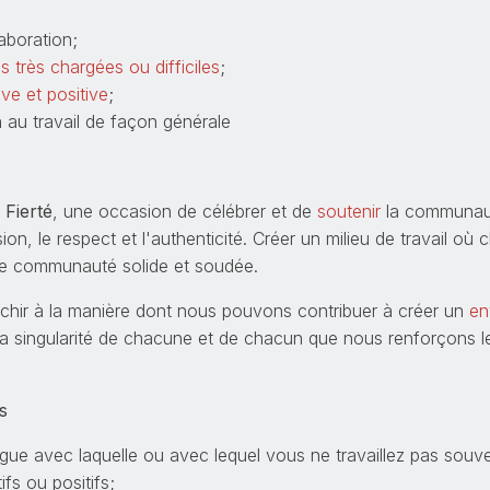
laboration;
s très chargées ou difficiles
;
ive et positive
;
on au travail de façon générale
 Fierté
, une occasion de célébrer et de
soutenir
la communaut
usion, le respect et l'authenticité. Créer un milieu de travail o
une communauté solide et soudée.
léchir à la manière dont nous pouvons contribuer à créer un
en
la singularité de chacune et de chacun que nous renforçons les
s
gue avec laquelle ou avec lequel vous ne travaillez pas souve
fs ou positifs;