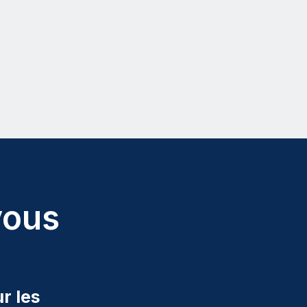
vous
r les