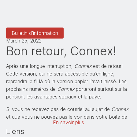
Bulletin d’information
March 25, 2022
Bon retour, Connex!
Après une longue interruption,
Connex
est de retour!
Cette version, qui ne sera accessible qu’en ligne,
reprendra le fil là où la version papier l’avait laissé. Les
prochains numéros de
Connex
porteront surtout sur la
pension, les avantages sociaux et la paye.
Si vous ne recevez pas de courriel au sujet de
Connex
et que vous ne pouvez pas le voir dans votre boîte de
En savoir plus
réception, vérifiez si le courriel n'a pas été placé dans
Liens
la boîte de pourriels. Si vous ne le voyez toujours pas