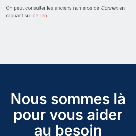
et que vous aimeriez recevoir
Connex
, abonnez-vous
On peut consulter les anciens numéros de
Connex
en
aux dernières nouvelles et mises à jour sur la page de
cliquant sur
ce lien
la
Salle de nouvelles
.
Nous sommes là
pour vous aider
au besoin