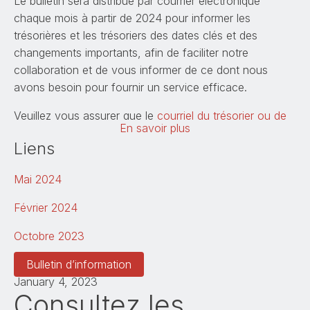
Le bulletin sera distribué par courrier électronique
chaque mois à partir de 2024 pour informer les
trésorières et les trésoriers des dates clés et des
changements importants, afin de faciliter notre
collaboration et de vous informer de ce dont nous
avons besoin pour fournir un service efficace.
Veuillez vous assurer que le
courriel du trésorier ou de
En savoir plus
la trésorière
(en anglais seulement) de votre
Liens
communauté de foi ou de votre organisation est à jour
dans
CarrefourÉglise
. Si vous avez des questions ou
Mai 2024
des préoccupations, nous vous invitons à
communiquer avec nous:
employerservices@united-
Février 2024
church.ca
Octobre 2023
Mai 2024
Bulletin d’information
Février 2024
January 4, 2023
Consultez les
Octobre 2023